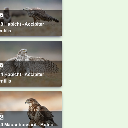
ntilis
ntilis