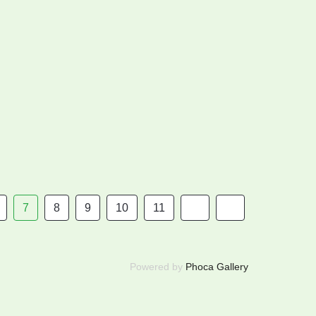
7
8
9
10
11
Powered by
Phoca Gallery