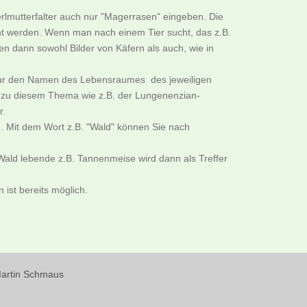
rlmutterfalter auch nur "Magerrasen" eingeben. Die
cht werden. Wenn man nach einem Tier sucht, das z.B.
n dann sowohl Bilder von Käfern als auch, wie in
B. nur den Namen des Lebensraumes des jeweiligen
er zu diesem Thema wie z.B. der Lungenenzian-
r.
. Mit dem Wort z.B. "Wald" können Sie nach
ald lebende z.B. Tannenmeise wird dann als Treffer
ist bereits möglich.
 Martin Schmaus