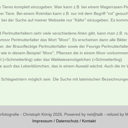
es Tieres komplett einzugeben. Man kann z.B. bei einem Magerrasen-Pe
er Tiere. Bei einem Rotmilan kann z.B. nur mit dem Begriff "rot" gesu
an bei der Suche auf meiner Webseite nur "Käfer" einzugeben. Es komme
nd Perlmutterfaltern sehr viele verschiedene Arten gibt, kann man z.
moor Perlmutterfalter das Wort "Moor". Es erscheinen dann alle Bild
, der Braunfleckige Perlmutterfalter sowie der Feurige Perlmutterfalte
ie in diesem Beispiel "Moor", Pflanzen die in einem Moor vorkommen
l (=Schmetterling) oder das Waldwiesenvögelchen (=Schmetterling).
ne auch das Leberblümchen, das in einem Auwald wächst. Auch die im W
 Schlagwörtern möglich sein. Die Suche mit lateinischen Bezeichnungen 
urfotografie - Christoph König 2026, Powered by net@talk - relized by
Impressum
/
Datenschutz
/
Kontakt