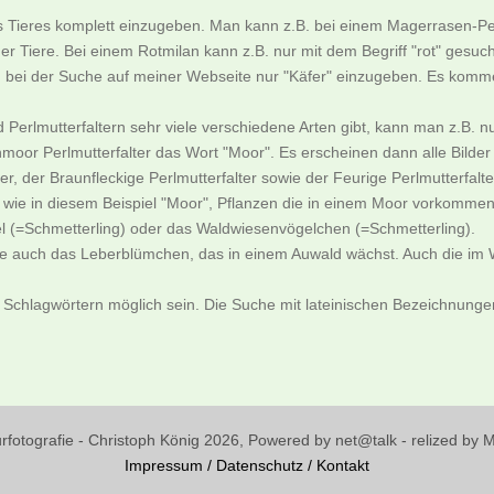
es Tieres komplett einzugeben. Man kann z.B. bei einem Magerrasen-Pe
er Tiere. Bei einem Rotmilan kann z.B. nur mit dem Begriff "rot" gesu
an bei der Suche auf meiner Webseite nur "Käfer" einzugeben. Es komme
nd Perlmutterfaltern sehr viele verschiedene Arten gibt, kann man z.
moor Perlmutterfalter das Wort "Moor". Es erscheinen dann alle Bild
, der Braunfleckige Perlmutterfalter sowie der Feurige Perlmutterfalte
ie in diesem Beispiel "Moor", Pflanzen die in einem Moor vorkommen
l (=Schmetterling) oder das Waldwiesenvögelchen (=Schmetterling).
ne auch das Leberblümchen, das in einem Auwald wächst. Auch die im W
 Schlagwörtern möglich sein. Die Suche mit lateinischen Bezeichnungen 
urfotografie - Christoph König 2026, Powered by net@talk - relized by
Impressum
/
Datenschutz
/
Kontakt