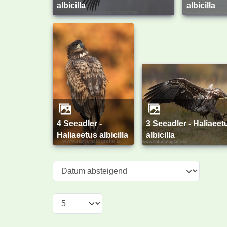
albicilla
albicilla
4 Seeadler -
3 Seeadler - Haliaeetus
Haliaeetus albicilla
albicilla