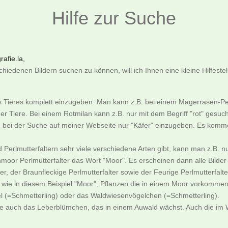
Hilfe zur Suche
afie.la,
iedenen Bildern suchen zu können, will ich Ihnen eine kleine Hilfeste
es Tieres komplett einzugeben. Man kann z.B. bei einem Magerrasen-Pe
er Tiere. Bei einem Rotmilan kann z.B. nur mit dem Begriff "rot" gesu
an bei der Suche auf meiner Webseite nur "Käfer" einzugeben. Es komme
nd Perlmutterfaltern sehr viele verschiedene Arten gibt, kann man z.
moor Perlmutterfalter das Wort "Moor". Es erscheinen dann alle Bild
, der Braunfleckige Perlmutterfalter sowie der Feurige Perlmutterfalte
ie in diesem Beispiel "Moor", Pflanzen die in einem Moor vorkommen
l (=Schmetterling) oder das Waldwiesenvögelchen (=Schmetterling).
ne auch das Leberblümchen, das in einem Auwald wächst. Auch die im W