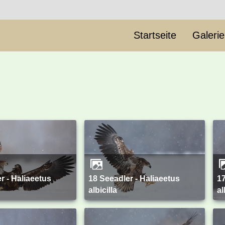
Startseite
Galeri
18 Seeadler - Haliaeetus
17 Seeadler - Haliaeetus
albicilla
al