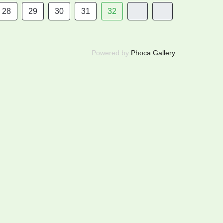
28
29
30
31
32
Powered by
Phoca Gallery