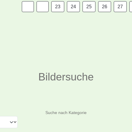
23
24
25
26
27
Bildersuche
Suchen
Suche nach Kategorie