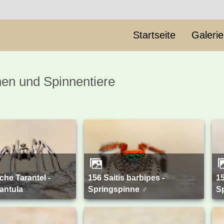
Startseite
Galeri
nen und Spinnentiere
156 Saitis barbipes -
155 Saitis barbipes -
antula
Springspinne ♂
S