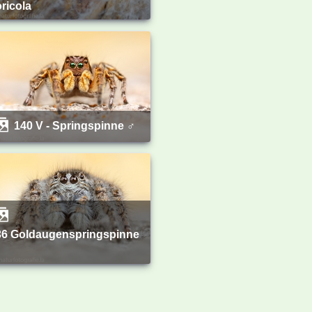
oricola
140 V - Springspinne ♂