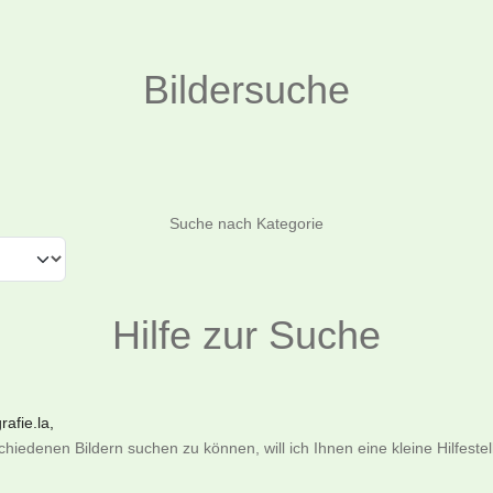
Bildersuche
Suchen
Suche nach Kategorie
Hilfe zur Suche
afie.la,
iedenen Bildern suchen zu können, will ich Ihnen eine kleine Hilfeste