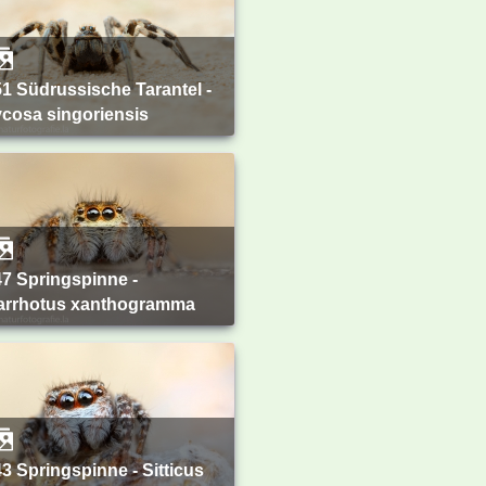
ycosa singoriensis
arrhotus xanthogramma