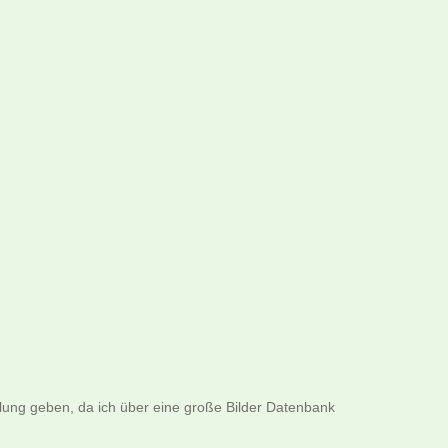
llung geben, da ich über eine große Bilder Datenbank