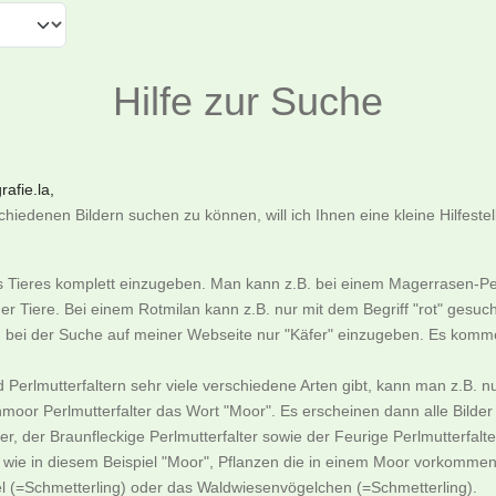
Hilfe zur Suche
afie.la,
iedenen Bildern suchen zu können, will ich Ihnen eine kleine Hilfeste
es Tieres komplett einzugeben. Man kann z.B. bei einem Magerrasen-Pe
er Tiere. Bei einem Rotmilan kann z.B. nur mit dem Begriff "rot" gesu
an bei der Suche auf meiner Webseite nur "Käfer" einzugeben. Es komme
nd Perlmutterfaltern sehr viele verschiedene Arten gibt, kann man z.
moor Perlmutterfalter das Wort "Moor". Es erscheinen dann alle Bild
, der Braunfleckige Perlmutterfalter sowie der Feurige Perlmutterfalte
ie in diesem Beispiel "Moor", Pflanzen die in einem Moor vorkommen
l (=Schmetterling) oder das Waldwiesenvögelchen (=Schmetterling).