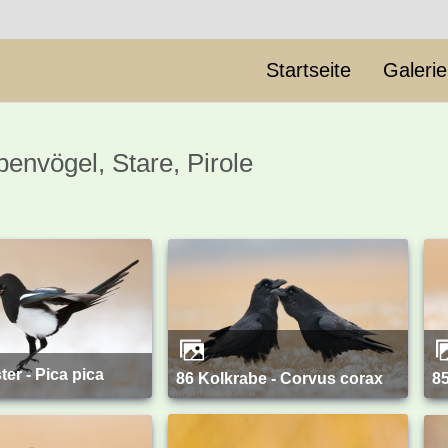
Startseite
Galeri
benvögel, Stare, Pirole
ster - Pica pica
86 Kolkrabe - Corvus corax