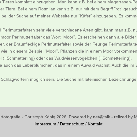
es Tieres komplett einzugeben. Man kann z.B. bei einem Magerrasen-Pe
er Tiere. Bei einem Rotmilan kann z.B. nur mit dem Begriff "rot" gesu
an bei der Suche auf meiner Webseite nur "Käfer" einzugeben. Es komme
nd Perlmutterfaltern sehr viele verschiedene Arten gibt, kann man z.
moor Perlmutterfalter das Wort "Moor". Es erscheinen dann alle Bild
, der Braunfleckige Perlmutterfalter sowie der Feurige Perlmutterfalte
ie in diesem Beispiel "Moor", Pflanzen die in einem Moor vorkommen
l (=Schmetterling) oder das Waldwiesenvögelchen (=Schmetterling).
ne auch das Leberblümchen, das in einem Auwald wächst. Auch die im W
 Schlagwörtern möglich sein. Die Suche mit lateinischen Bezeichnungen 
urfotografie - Christoph König 2026, Powered by net@talk - relized by
Impressum
/
Datenschutz
/
Kontakt