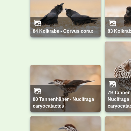
84 Kolkrabe - Corvus corax
83 Kolkra
79 Tannenhäher -
80 Tannenhäher - Nucifraga
Nucifraga
caryocatactes
caryocata