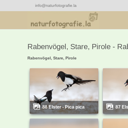
info@naturfotografie.la
Rabenvögel, Stare, Pirole - Ra
Rabenvögel, Stare, Pirole
88 Elster - Pica pica
87 El