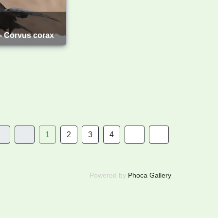
 - Corvus corax
1
2
3
4
Powered by
Phoca Gallery