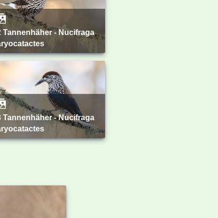
aryocatactes
aryocatactes