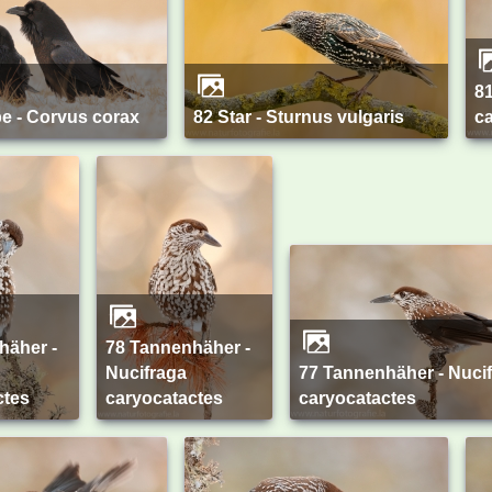
81 Tannenhäher - Nucifraga
be - Corvus corax
82 Star - Sturnus vulgaris
c
78 Tannenhäher -
Nucifraga
77 Tannenhäher - Nucifraga
ctes
caryocatactes
caryocatactes