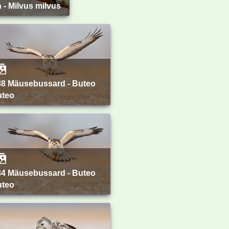
n - Milvus milvus
uteo
uteo