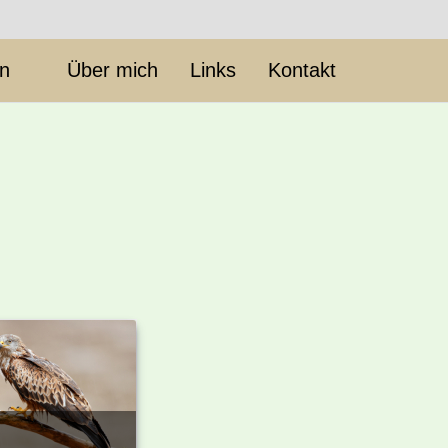
en
Über mich
Links
Kontakt