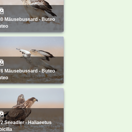
uteo
uteo
bicilla