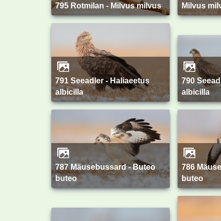
795 Rotmilan - Milvus milvus
Milvus mil
791 Seeadler - Haliaeetus
790 Seeadler - Haliaeetus
albicilla
albicilla
787 Mäusebussard - Buteo
786 Mäusebussard - Buteo
buteo
buteo