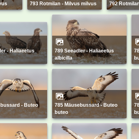
vus
793 Rotmilan - Milvus milvus
792 Rotmila
789 Seeadler - Haliaeetus
788 Mäusebussard - Buteo
albicilla
b
785 Mäusebussard - Buteo
784 Mäusebussard - Buteo
buteo
b