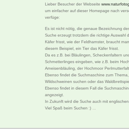
Lieber Besucher der Webseite
www.naturfotogr
um einfacher auf dieser Homepage nach versch
verfüge:
Es ist nicht nötig, die genaue Bezeichnung d
Suche erzeugt trotzdem die richtige Auswahl d
Käfer frisst, wie der Feldhamster, braucht m
diesem Beispiel, ein Tier das Käfer frisst.
Da es z.B. bei Bläulingen, Scheckenfaltern u
Schmetterlinges eingeben, wie z.B. beim Hoch
Ameisenbläuling, der Hochmoor Perlmutterfalter
Ebenso findet die Suchmaschine zum Thema, w
Wildschweinen suchen oder das Waldbrettspie
Ebenso findet in diesem Fall die Suchmaschi
angezeigt.
In Zukunft wird die Suche auch mit englischen
Viel Spaß beim Suchen :) ...