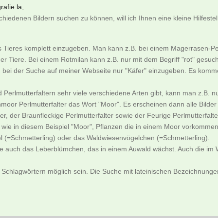
afie.la,
iedenen Bildern suchen zu können, will ich Ihnen eine kleine Hilfeste
es Tieres komplett einzugeben. Man kann z.B. bei einem Magerrasen-Pe
er Tiere. Bei einem Rotmilan kann z.B. nur mit dem Begriff "rot" gesu
an bei der Suche auf meiner Webseite nur "Käfer" einzugeben. Es komme
nd Perlmutterfaltern sehr viele verschiedene Arten gibt, kann man z.
moor Perlmutterfalter das Wort "Moor". Es erscheinen dann alle Bild
, der Braunfleckige Perlmutterfalter sowie der Feurige Perlmutterfalte
ie in diesem Beispiel "Moor", Pflanzen die in einem Moor vorkommen
l (=Schmetterling) oder das Waldwiesenvögelchen (=Schmetterling).
ne auch das Leberblümchen, das in einem Auwald wächst. Auch die im W
 Schlagwörtern möglich sein. Die Suche mit lateinischen Bezeichnungen 