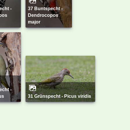
37 Buntspecht -
pos
Dendrocopos
major
us
31 Grünspecht - Picus viridis