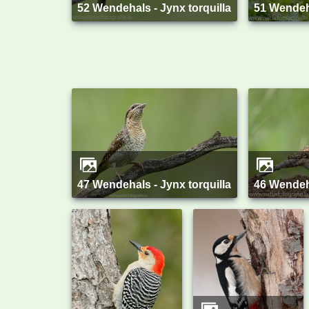
52 Wendehals - Jynx torquilla
51 Wendeh
47 Wendehals - Jynx torquilla
46 Wendeh