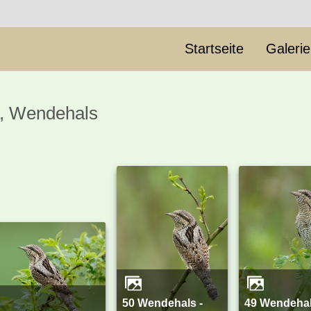
Startseite
Galeri
e, Wendehals
50 Wendehals -
49 Wendehals -