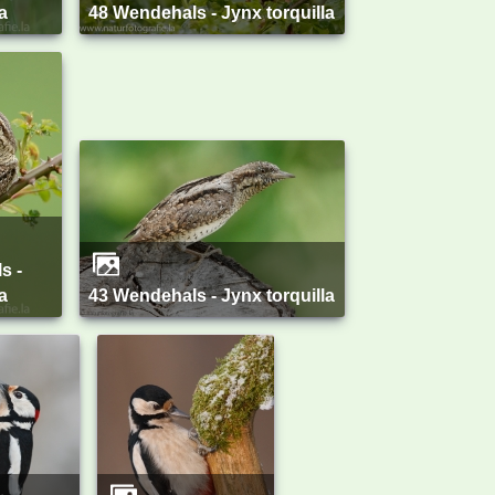
a
48 Wendehals - Jynx torquilla
a
43 Wendehals - Jynx torquilla