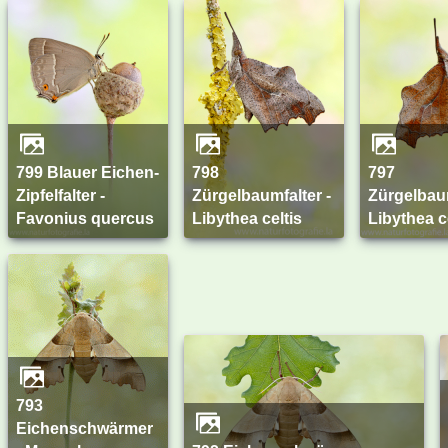
799 Blauer Eichen-
798
797
Zipfelfalter -
Zürgelbaumfalter -
Zürgelbaum
Favonius quercus
Libythea celtis
Libythea c
793
Eichenschwärmer