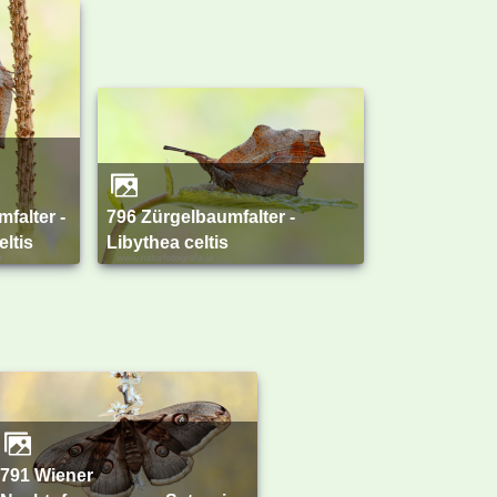
falter -
796 Zürgelbaumfalter -
eltis
Libythea celtis
791 Wiener