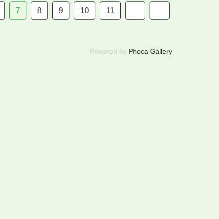
7
8
9
10
11
Powered by
Phoca Gallery