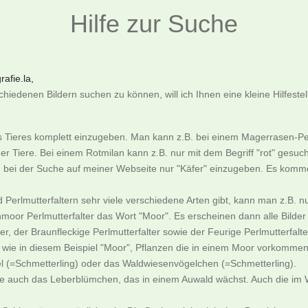
Hilfe zur Suche
afie.la,
iedenen Bildern suchen zu können, will ich Ihnen eine kleine Hilfeste
es Tieres komplett einzugeben. Man kann z.B. bei einem Magerrasen-Pe
er Tiere. Bei einem Rotmilan kann z.B. nur mit dem Begriff "rot" gesu
an bei der Suche auf meiner Webseite nur "Käfer" einzugeben. Es komme
nd Perlmutterfaltern sehr viele verschiedene Arten gibt, kann man z.
moor Perlmutterfalter das Wort "Moor". Es erscheinen dann alle Bild
, der Braunfleckige Perlmutterfalter sowie der Feurige Perlmutterfalte
ie in diesem Beispiel "Moor", Pflanzen die in einem Moor vorkommen
l (=Schmetterling) oder das Waldwiesenvögelchen (=Schmetterling).
ne auch das Leberblümchen, das in einem Auwald wächst. Auch die im W