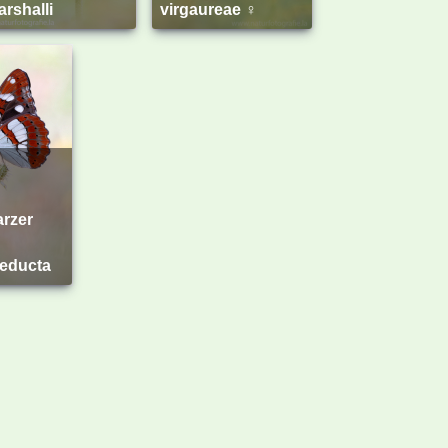
rshalli
virgaureae ♀
rzer
reducta