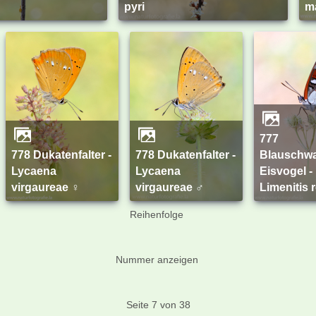
pyri
ma
777
778 Dukatenfalter -
778 Dukatenfalter -
Blauschwa
Lycaena
Lycaena
Eisvogel -
virgaureae ♀
virgaureae ♂
Limenitis 
Reihenfolge
Nummer anzeigen
Seite 7 von 38