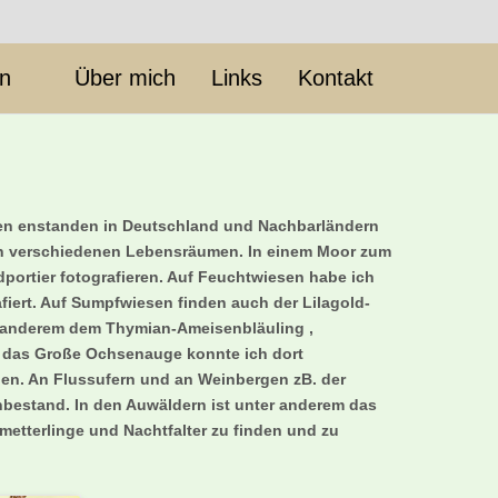
en
Über mich
Links
Kontakt
hmen enstanden in Deutschland und Nachbarländern
nd in verschiedenen Lebensräumen. In einem Moor zum
portier fotografieren. Auf Feuchtwiesen habe ich
fiert. Auf Sumpfwiesen finden auch der Lilagold-
er anderem dem Thymian-Ameisenbläuling ,
d das Große Ochsenauge konnte ich dort
inden. An Flussufern und an Weinbergen zB. der
enbestand. In den Auwäldern ist unter anderem das
etterlinge und Nachtfalter zu finden und zu