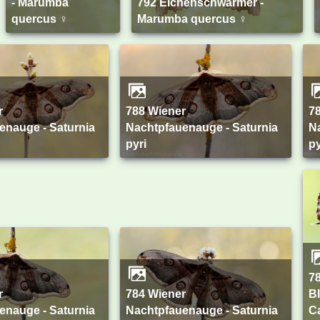
- Marumba
792 Eichenschwärmer -
quercus ♀
Marumba quercus ♀
788 Wiener
787 Wiener
enauge - Saturnia
Nachtpfauenauge - Saturnia
N
pyri
py
783 Pelargonien-
784 Wiener
Bl
enauge - Saturnia
Nachtpfauenauge - Saturnia
C