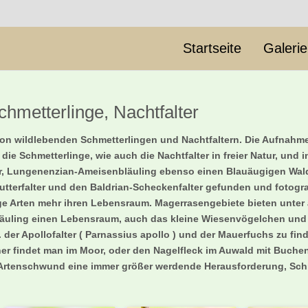
Startseite
Galeri
chmetterlinge, Nachtfalter
er von wildlebenden Schmetterlingen und Nachtfaltern. Die Aufna
d die Schmetterlinge, wie auch die Nachtfalter in freier Natur, u
er, Lungenenzian-Ameisenbläuling ebenso einen Blauäugigen Wald
utterfalter und den Baldrian-Scheckenfalter gefunden und fotogra
inige Arten mehr ihren Lebensraum. Magerrasengebiete bieten unt
Bläuling einen Lebensraum, auch das kleine Wiesenvögelchen un
B. der Apollofalter ( Parnassius apollo ) und der Mauerfuchs zu f
inner findet man im Moor, oder den Nagelfleck im Auwald mit Buch
n Artenschwund eine immer größer werdende Herausforderung, Schm