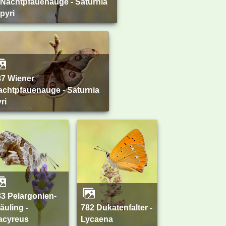
Nachtpfauenauge - Saturnia
pyri
achtpfauenauge - Saturnia
ri
äuling -
782 Dukatenfalter -
acyreus
Lycaena