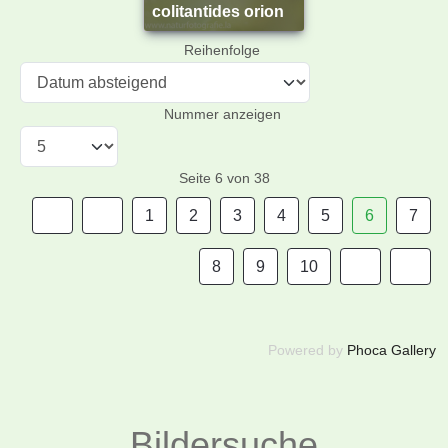
colitantides orion
Reihenfolge
Nummer anzeigen
Seite 6 von 38
1
2
3
4
5
6
7
8
9
10
Powered by
Phoca Gallery
Bildersuche