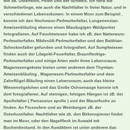
wie zB. Österreich, Polen und der Schweiz. Ich fand die
Schmetterlinge, wie auch die Nachtfalter in freier Natur, und in
verschiedenen Lebensräumen. In einem Moor zum Beispiel ,
konnte ich den Hochmoor-Perlmutterfalter, Lungenenzian-
Ameisenbläuling ebenso einen Blauäugigen Waldportier
fotografieren. Auf Feuchtwiesen habe ich zB. den Natterwurz-
Perlmutterfalter, Mädesüß-Perlmutterfalter und den Baldrian-
Scheckenfalter gefunden und fotografiert. Auf Sumpfwiesen
finden auch der Lilagold-Feuerfalter, Braunfleckige-
Perlmutterfalter und einige Arten mehr ihren Lebensraum.
Magerrasengebiete bieten unter anderem dem Thymian-
Ameisenbläuling , Magerrasen-Perlmutterfalter und dem
Zahnflügel-Bläuling einen Lebensraum, auch das kleine
Wiesenvögelchen und das Große Ochsenauge konnte ich
dort fotografieren. Auf steinigen, felsigen Hängen ist zB. der
Apollofalter ( Parnassius apollo ) und der Mauerfuchs zu
finden. An Flussufern und an Weinbergen zB. der
Osterluzeifalter. Nachtfalter wie zb. den Birkenspinner findet
man im Moor, oder den Nagelfleck im Auwald mit
Buchenbestand. In den Auwäldern ist unter anderem das