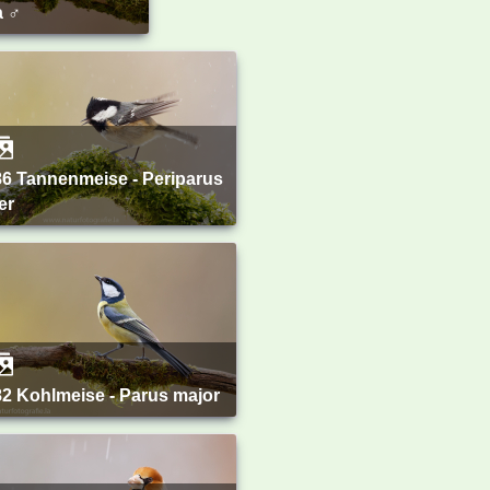
a ♂
er
382 Kohlmeise - Parus major