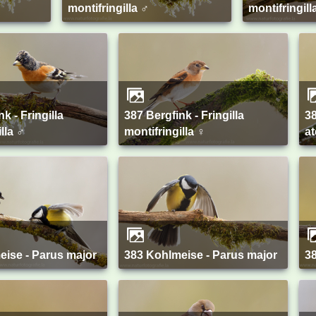
montifringilla ♂
montifringill
387 Bergfink - Fringilla
386 Tannenmeise - Periparus
lla ♂
montifringilla ♀
at
eise - Parus major
383 Kohlmeise - Parus major