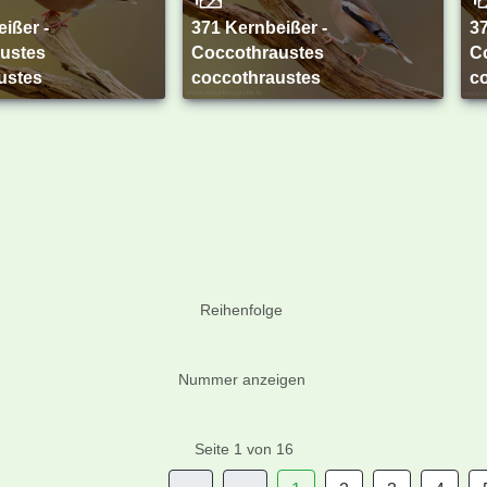
371 Kernbeißer -
370 Kernbeißer -
ustes
Coccothraustes
C
ustes
coccothraustes
c
Reihenfolge
Nummer anzeigen
Seite 1 von 16