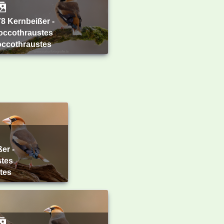
occothraustes
occothraustes
tes
tes