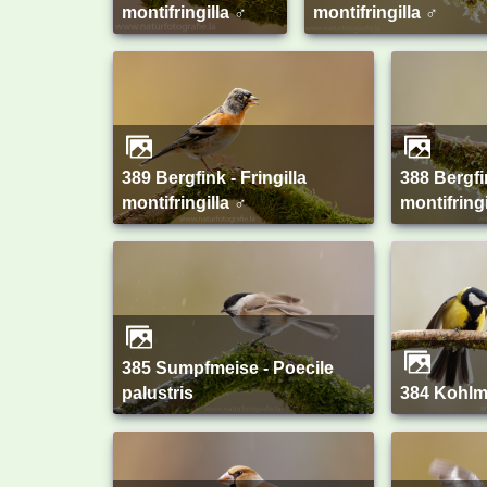
montifringilla ♂
montifringilla ♂
389 Bergfink - Fringilla
388 Bergfink - Fringilla
montifringilla ♂
montifringi
385 Sumpfmeise - Poecile
palustris
384 Kohlm