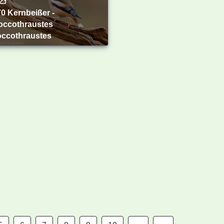
occothraustes
occothraustes