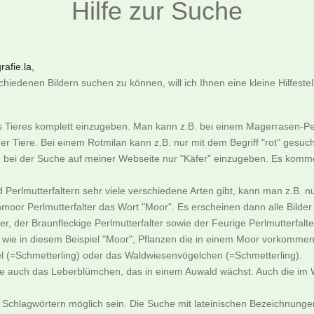
Hilfe zur Suche
afie.la,
iedenen Bildern suchen zu können, will ich Ihnen eine kleine Hilfeste
es Tieres komplett einzugeben. Man kann z.B. bei einem Magerrasen-Pe
er Tiere. Bei einem Rotmilan kann z.B. nur mit dem Begriff "rot" gesu
an bei der Suche auf meiner Webseite nur "Käfer" einzugeben. Es komme
nd Perlmutterfaltern sehr viele verschiedene Arten gibt, kann man z.
moor Perlmutterfalter das Wort "Moor". Es erscheinen dann alle Bild
, der Braunfleckige Perlmutterfalter sowie der Feurige Perlmutterfalte
ie in diesem Beispiel "Moor", Pflanzen die in einem Moor vorkommen
l (=Schmetterling) oder das Waldwiesenvögelchen (=Schmetterling).
ne auch das Leberblümchen, das in einem Auwald wächst. Auch die im W
 Schlagwörtern möglich sein. Die Suche mit lateinischen Bezeichnungen 