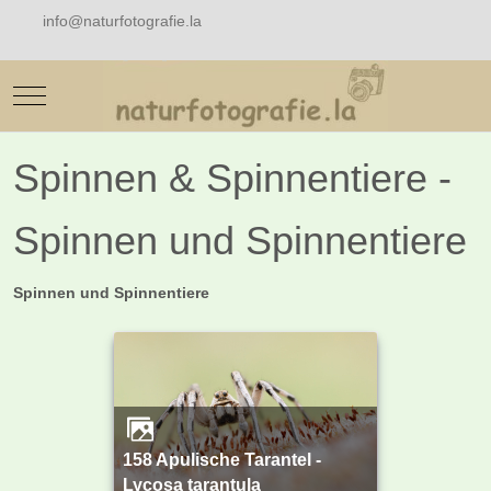
info@naturfotografie.la
Mobile Menu Toggle
Spinnen & Spinnentiere -
Spinnen und Spinnentiere
Spinnen und Spinnentiere
158 Apulische Tarantel -
Lycosa tarantula