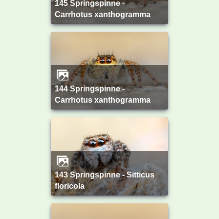
145 Springspinne -
Carrhotus xanthogramma
144 Springspinne -
Carrhotus xanthogramma
143 Springspinne - Sitticus
floricola