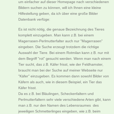
um einfacher auf dieser Homepage nach verschiedenen
Bildern suchen zu können, will ich Ihnen eine kleine
Hilfestellung geben, da ich über eine große Bilder
Datenbank verfüge:
Es ist nicht nötig, die genaue Bezeichnung des Tieres
komplett einzugeben. Man kann z.B. bei einem
Magerrasen-Perlmutterfalter auch nur "Magerrasen"
eingeben. Die Suche erzeugt trotzdem die richtige
Auswahl der Tiere. Bei einem Rotmilan kann z.B. nur mit
dem Begriff "rot" gesucht werden. Wenn man nach einem
Tier sucht, das z.B. Käfer frisst, wie der Feldhamster,
braucht man bei der Suche auf meiner Webseite nur
"Käfer" einzugeben. Es kommen dann sowohl Bilder von
Käfern als auch, wie in diesem Beispiel, ein Tier das
Käfer frisst.
Da es z.B. bei Bläulingen, Scheckenfaltern und
Perlmutterfaltern sehr viele verschiedene Arten gibt, kann
man z.B. nur den Namen des Lebensraumes des
jeweiligen Schmetterlinges eingeben, wie z.B. beim