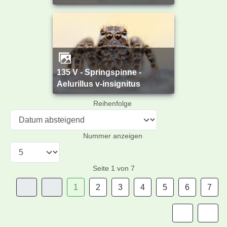
135 V - Springspinne -
Aelurillus v-insignitus
Reihenfolge
Nummer anzeigen
Seite 1 von 7
1
2
3
4
5
6
7