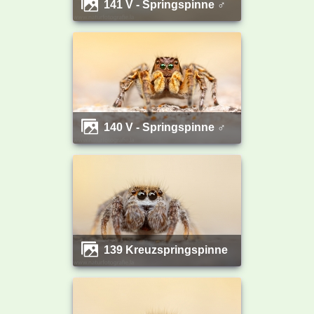
141 V - Springspinne ♂
140 V - Springspinne ♂
139 Kreuzspringspinne