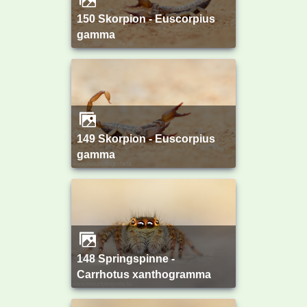
150 Skorpion - Euscorpius
gamma
149 Skorpion - Euscorpius
gamma
148 Springspinne -
Carrhotus xanthogramma