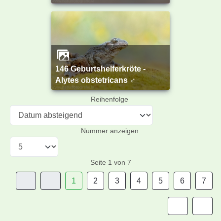
146 Geburtshelferkröte -
Alytes obstetricans ♂
Reihenfolge
Nummer anzeigen
Seite 1 von 7
1
2
3
4
5
6
7