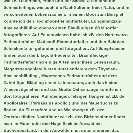
wie zB. Österreich, Polen und der Schweiz. Ich fand die
Schmetterlinge, wie auch die Nachtfalter in freier Natur, und in
verschiedenen Lebensräumen. In einem Moor zum Beispiel ,
konnte ich den Hochmoor-Perlmutterfalter, Lungenenzian-
Ameisenbläuling ebenso einen Blauäugigen Waldportier
fotografieren. Auf Feuchtwiesen habe ich zB. den Natterwurz-
Perlmutterfalter, Mädesüß-Perlmutterfalter und den Baldrian-
Scheckenfalter gefunden und fotografiert. Auf Sumpfwiesen
finden auch der Lilagold-Feuerfalter, Braunfleckige-
Perlmutterfalter und einige Arten mehr ihren Lebensraum.
Magerrasengebiete bieten unter anderem dem Thymian-
Ameisenbläuling , Magerrasen-Perlmutterfalter und dem
Zahnflügel-Bläuling einen Lebensraum, auch das kleine
Wiesenvögelchen und das Große Ochsenauge konnte ich
dort fotografieren. Auf steinigen, felsigen Hängen ist zB. der
Apollofalter ( Parnassius apollo ) und der Mauerfuchs zu
finden. An Flussufern und an Weinbergen zB. der
Osterluzeifalter. Nachtfalter wie zb. den Birkenspinner findet
man im Moor, oder den Nagelfleck im Auwald mit
Buchenbestand. In den Auwäldern ist unter anderem das