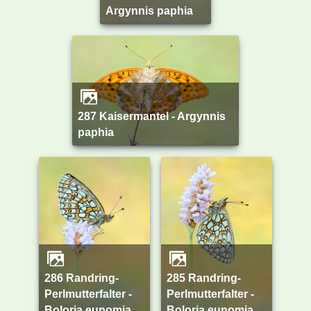
Argynnis paphia
287 Kaisermantel - Argynnis
paphia
286 Randring-
285 Randring-
Perlmutterfalter -
Perlmutterfalter -
Boloria eunomia
Boloria eunomia