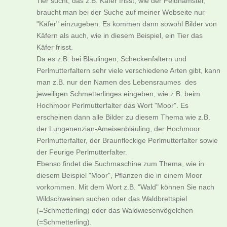
Tier sucht, das z.B. Käfer frisst, wie der Feldhamster,
braucht man bei der Suche auf meiner Webseite nur
"Käfer" einzugeben. Es kommen dann sowohl Bilder von
Käfern als auch, wie in diesem Beispiel, ein Tier das
Käfer frisst.
Da es z.B. bei Bläulingen, Scheckenfaltern und
Perlmutterfaltern sehr viele verschiedene Arten gibt, kann
man z.B. nur den Namen des Lebensraumes des
jeweiligen Schmetterlinges eingeben, wie z.B. beim
Hochmoor Perlmutterfalter das Wort "Moor". Es
erscheinen dann alle Bilder zu diesem Thema wie z.B.
der Lungenenzian-Ameisenbläuling, der Hochmoor
Perlmutterfalter, der Braunfleckige Perlmutterfalter sowie
der Feurige Perlmutterfalter.
Ebenso findet die Suchmaschine zum Thema, wie in
diesem Beispiel "Moor", Pflanzen die in einem Moor
vorkommen. Mit dem Wort z.B. "Wald" können Sie nach
Wildschweinen suchen oder das Waldbrettspiel
(=Schmetterling) oder das Waldwiesenvögelchen
(=Schmetterling).