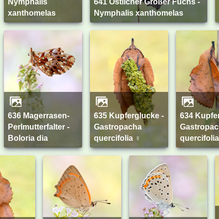
Nymphalis
641 Östlicher Großer Fuchs -
xanthomelas
Nymphalis xanthomelas
636 Magerrasen-
635 Kupferglucke -
634 Kupferglucke -
Perlmutterfalter -
Gastropacha
Gastropa
Boloria dia
quercifolia ♀
quercifoli