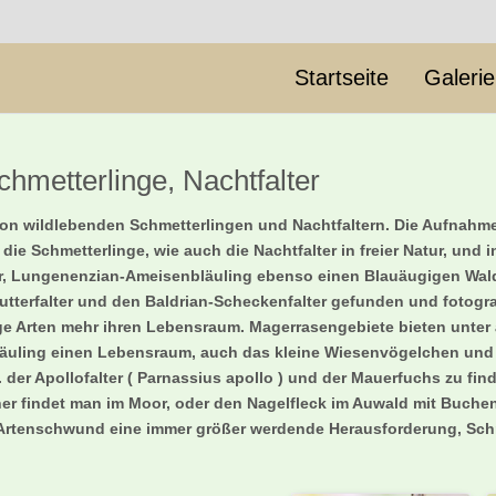
Startseite
Galeri
chmetterlinge, Nachtfalter
er von wildlebenden Schmetterlingen und Nachtfaltern. Die Aufna
d die Schmetterlinge, wie auch die Nachtfalter in freier Natur, u
er, Lungenenzian-Ameisenbläuling ebenso einen Blauäugigen Wald
utterfalter und den Baldrian-Scheckenfalter gefunden und fotogra
inige Arten mehr ihren Lebensraum. Magerrasengebiete bieten unt
Bläuling einen Lebensraum, auch das kleine Wiesenvögelchen un
B. der Apollofalter ( Parnassius apollo ) und der Mauerfuchs zu f
inner findet man im Moor, oder den Nagelfleck im Auwald mit Buch
n Artenschwund eine immer größer werdende Herausforderung, Schm