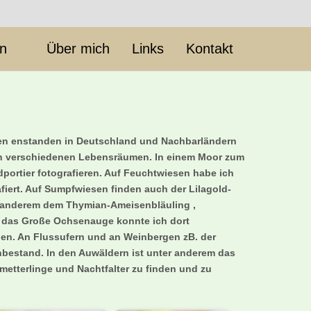
en
Über mich
Links
Kontakt
hmen enstanden in Deutschland und Nachbarländern
nd in verschiedenen Lebensräumen. In einem Moor zum
portier fotografieren. Auf Feuchtwiesen habe ich
fiert. Auf Sumpfwiesen finden auch der Lilagold-
er anderem dem Thymian-Ameisenbläuling ,
d das Große Ochsenauge konnte ich dort
inden. An Flussufern und an Weinbergen zB. der
enbestand. In den Auwäldern ist unter anderem das
etterlinge und Nachtfalter zu finden und zu