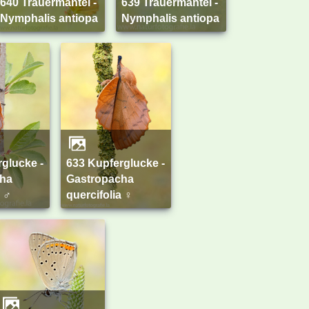
640 Trauermantel -
639 Trauermantel -
Nymphalis antiopa
Nymphalis antiopa
633 Kupferglucke -
cha
Gastropacha
a ♂
quercifolia ♀