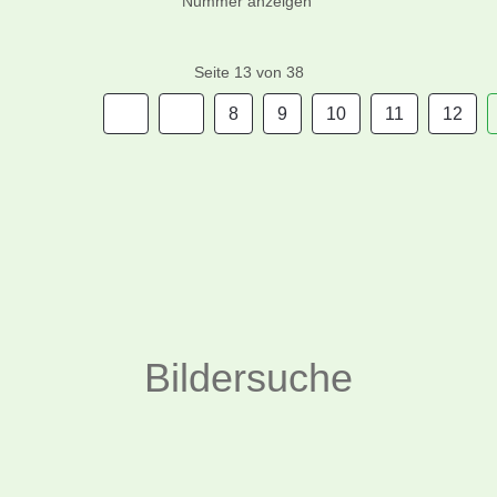
Nummer anzeigen
Seite 13 von 38
8
9
10
11
12
Bildersuche
Suchen