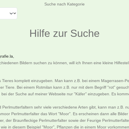
Suche nach Kategorie
Hilfe zur Suche
afie.la,
iedenen Bildern suchen zu können, will ich Ihnen eine kleine Hilfeste
es Tieres komplett einzugeben. Man kann z.B. bei einem Magerrasen-Pe
er Tiere. Bei einem Rotmilan kann z.B. nur mit dem Begriff "rot" gesu
an bei der Suche auf meiner Webseite nur "Käfer" einzugeben. Es komme
nd Perlmutterfaltern sehr viele verschiedene Arten gibt, kann man z.
moor Perlmutterfalter das Wort "Moor". Es erscheinen dann alle Bild
, der Braunfleckige Perlmutterfalter sowie der Feurige Perlmutterfalte
ie in diesem Beispiel "Moor", Pflanzen die in einem Moor vorkommen