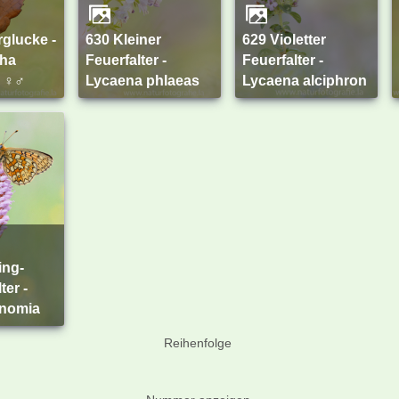
630 Kleiner
629 Violetter
cha
Feuerfalter -
Feuerfalter -
a ♀♂
Lycaena phlaeas
Lycaena alciphron
ter -
unomia
Reihenfolge