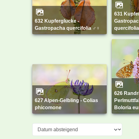
631 Kupferglucke -
632 Kupferglucke -
Gastropa
Gastropacha quercifolia ♂♀
quercifoli
626 Randring-
627 Alpen-Gelbling - Colias
Perlmuttfal
phicomone
Boloria e