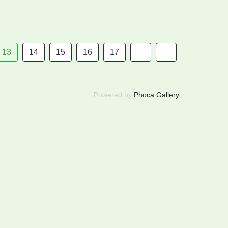
13
14
15
16
17
Powered by
Phoca Gallery