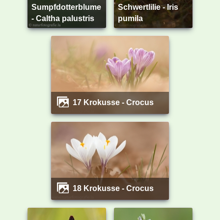
Sumpfdotterblume
Schwertlilie - Iris
- Caltha palustris
pumila
17 Krokusse - Crocus
18 Krokusse - Crocus