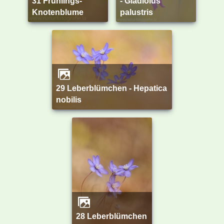
31 Frühlings-
- Gladiolus
Knotenblume
palustris
29 Leberblümchen - Hepatica
nobilis
28 Leberblümchen