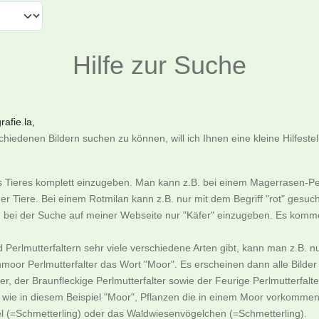
Hilfe zur Suche
afie.la,
iedenen Bildern suchen zu können, will ich Ihnen eine kleine Hilfeste
es Tieres komplett einzugeben. Man kann z.B. bei einem Magerrasen-Pe
er Tiere. Bei einem Rotmilan kann z.B. nur mit dem Begriff "rot" gesu
an bei der Suche auf meiner Webseite nur "Käfer" einzugeben. Es komme
nd Perlmutterfaltern sehr viele verschiedene Arten gibt, kann man z.
moor Perlmutterfalter das Wort "Moor". Es erscheinen dann alle Bild
, der Braunfleckige Perlmutterfalter sowie der Feurige Perlmutterfalte
ie in diesem Beispiel "Moor", Pflanzen die in einem Moor vorkommen
l (=Schmetterling) oder das Waldwiesenvögelchen (=Schmetterling).